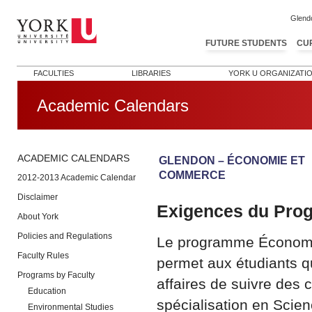
Glend
FUTURE STUDENTS
CU
FACULTIES
LIBRARIES
YORK U ORGANIZATI
Academic Calendars
ACADEMIC CALENDARS
GLENDON – ÉCONOMIE ET
COMMERCE
2012-2013 Academic Calendar
Disclaimer
Exigences du Pr
About York
Policies and Regulations
Le programme Économie
Faculty Rules
permet aux étudiants qu
Programs by Faculty
affaires de suivre des
Education
spécialisation en Scie
Environmental Studies