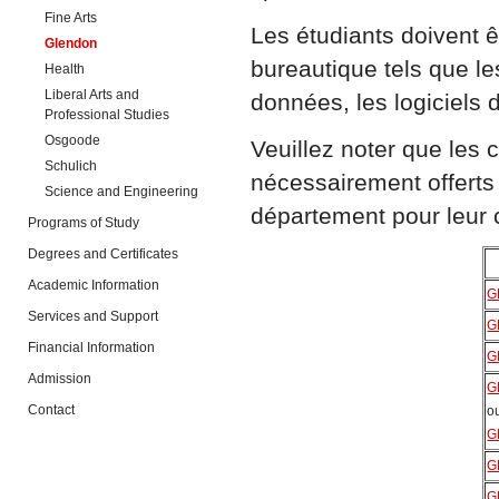
Fine Arts
Les étudiants doivent ê
Glendon
bureautique tels que le
Health
Liberal Arts and
données, les logiciels d
Professional Studies
Osgoode
Veuillez noter que les 
Schulich
nécessairement offerts
Science and Engineering
département pour leur 
Programs of Study
Degrees and Certificates
Academic Information
G
Services and Support
G
Financial Information
G
Admission
G
Contact
o
G
G
G