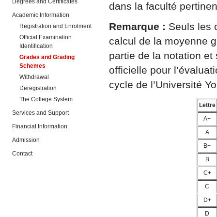
Degrees and Certificates
dans la faculté pertinen
Academic Information
Remarque :
Seuls les 
Registration and Enrolment
Official Examination
calcul de la moyenne g
Identification
partie de la notation et
Grades and Grading
Schemes
officielle pour l’évalu
Withdrawal
cycle de l’Université Yo
Deregistration
The College System
Lettre
Services and Support
A+
Financial Information
A
Admission
B+
Contact
B
C+
C
D+
D